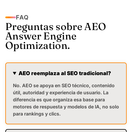
Díaz, A.
FAQ
Preguntas sobre AEO
Answer Engine
★★★★★
5/5
Optimization.
Me gusta la administración de
leads
Me encantó el evento de monterrey, buen
contenido y buenos patrocinadores Estamos
AEO reemplaza al SEO tradicional?
integrando más a las empresas del Clúster
No. AEO se apoya en SEO técnico, contenido
Implementación de CRM
útil, autoridad y experiencia de usuario. La
diferencia es que organiza esa base para
Madinabeitia, J.
motores de respuesta y modelos de IA, no solo
para rankings y clics.
★★★★★
5/5