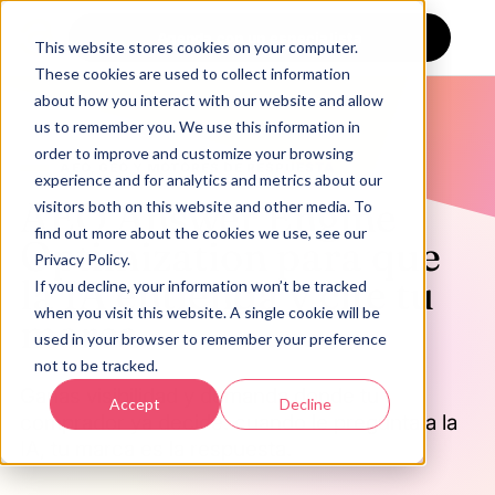
Agenda con un especialista
This website stores cookies on your computer.
These cookies are used to collect information
about how you interact with our website and allow
us to remember you. We use this information in
order to improve and customize your browsing
AEO, GEO Y MOTORES DE RESPUESTA
experience and for analytics and metrics about our
AEO Answer Engine
visitors both on this website and other media. To
find out more about the cookies we use, see our
Optimization para que
Privacy Policy.
la IA entienda y cite tu
If you decline, your information won’t be tracked
when you visit this website. A single cookie will be
marca.
used in your browser to remember your preference
not to be tracked.
Ganas visibilidad y demanda donde tu
Accept
Decline
comprador ya decide: cuando le pregunta a la
IA, tu marca es la respuesta.