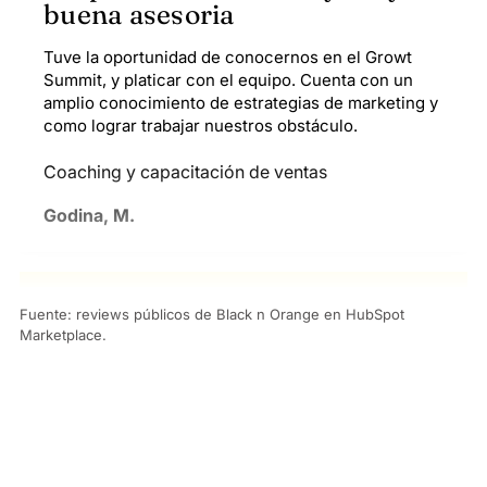
buena asesoria
Tuve la oportunidad de conocernos en el Growt
Summit, y platicar con el equipo. Cuenta con un
amplio conocimiento de estrategias de marketing y
como lograr trabajar nuestros obstáculo.
Coaching y capacitación de ventas
Godina, M.
★★★★★
5/5
Fuente: reviews públicos de Black n Orange en HubSpot
Marketplace.
Implementacion CRM
Excelente servicio y acompañamiento en cada
momento de la implementación y siempre atentos a
cada necesidad que se requiera
Implementación de CRM