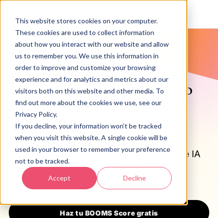
This website stores cookies on your computer.
These cookies are used to collect information
about how you interact with our website and allow
us to remember you. We use this information in
order to improve and customize your browsing
FINTECH, BANCOS, SEGUROS E INVERSION
experience and for analytics and metrics about our
Marketing sector financiero
visitors both on this website and other media. To
para ganar confianza sin
find out more about the cookies we use, see our
competir a billetazos.
Privacy Policy.
If you decline, your information won’t be tracked
when you visit this website. A single cookie will be
Somos tu AI Growth Partner: construimos
used in your browser to remember your preference
sistemas de demanda con estrategia real e IA
not to be tracked.
para que vendas más y te cueste menos
conseguirlo, sin competir a billetazos.
Accept
Decline
Haz tu BOOMS Score gratis