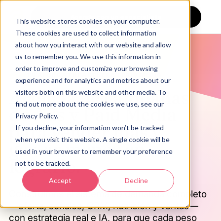
Agenda con un especialista
This website stores cookies on your computer.
These cookies are used to collect information
about how you interact with our website and allow
us to remember you. We use this information in
order to improve and customize your browsing
TU AI GROWTH PARTNER EN PAID MEDIA
experience and for analytics and metrics about our
Agencia de campañas
visitors both on this website and other media. To
find out more about the cookies we use, see our
de Ads y Paid Media
Privacy Policy.
para vender más y
If you decline, your information won’t be tracked
when you visit this website. A single cookie will be
gastar menos en
used in your browser to remember your preference
lograrlo.
not to be tracked.
Accept
Decline
Construimos el sistema de demanda completo
—oferta, señales, CRM, nutrición y ventas—
con estrategia real e IA, para que cada peso