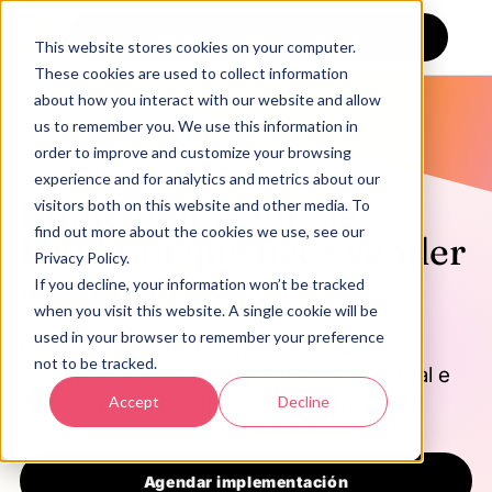
Agenda con un especialista
This website stores cookies on your computer.
These cookies are used to collect information
about how you interact with our website and allow
us to remember you. We use this information in
order to improve and customize your browsing
BOOST · HUBSPOT CRM
experience and for analytics and metrics about our
Implementación de
visitors both on this website and other media. To
find out more about the cookies we use, see our
HubSpot que hace vender
Privacy Policy.
a tu empresa.
If you decline, your information won’t be tracked
when you visit this website. A single cookie will be
used in your browser to remember your preference
Convertimos tu CRM en un sistema de
not to be tracked.
generación de demanda con estrategia real e
IA: más ventas, menos costo de operarlas.
Accept
Decline
Agendar implementación