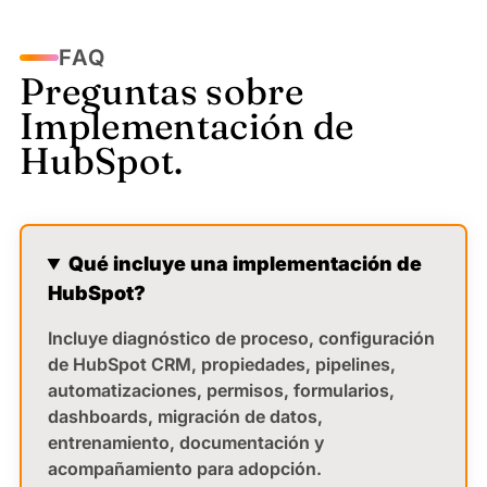
Díaz, A.
FAQ
Preguntas sobre
Implementación de
★★★★★
5/5
HubSpot.
Me gusta la administración de
leads
Me encantó el evento de monterrey, buen
contenido y buenos patrocinadores Estamos
Qué incluye una implementación de
integrando más a las empresas del Clúster
HubSpot?
Implementación de CRM
Incluye diagnóstico de proceso, configuración
de HubSpot CRM, propiedades, pipelines,
Madinabeitia, J.
automatizaciones, permisos, formularios,
dashboards, migración de datos,
entrenamiento, documentación y
★★★★★
acompañamiento para adopción.
5/5