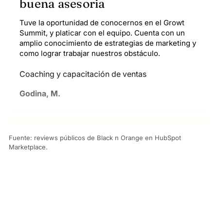
buena asesoria
Tuve la oportunidad de conocernos en el Growt
Summit, y platicar con el equipo. Cuenta con un
amplio conocimiento de estrategias de marketing y
como lograr trabajar nuestros obstáculo.
Coaching y capacitación de ventas
Godina, M.
★★★★★
5/5
Fuente: reviews públicos de Black n Orange en HubSpot
Marketplace.
Implementacion CRM
Excelente servicio y acompañamiento en cada
momento de la implementación y siempre atentos a
cada necesidad que se requiera
Implementación de CRM