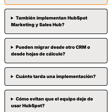
Excelente servicio
Excelente, aclaran todas las dudas. También
También implementan HubSpot
brindan soluciones a los problemas que se
presentan.
Marketing y Sales Hub?
Implementación de CRM
Coronado, S.
Pueden migrar desde otro CRM o
desde hojas de cálculo?
★★★★★
5/5
Excelente atención y
Cuánto tarda una implementación?
Seguimiento
Trabajo con b&o desde hace 4 años y agradezco el
apoyo en los diversos proyectos y su respuesta y
Cómo evitan que el equipo deje de
solución de problemas
usar HubSpot?