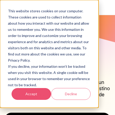
This website stores cookies on your computer.
These cookies are used to collect information
about how you interact with our website and allow
us to remember you. We use this information in
order to improve and customize your browsing
HOTELES, RESORTS Y MARCAS DE TURISMO
experience and for analytics and metrics about our
Inbound marketing para
visitors both on this website and other media. To
turismo y hotelería: más
find out more about the cookies we use, see our
reservas directas, menos
Privacy Policy.
comisión
If you decline, your information won’t be tracked
when you visit this website. A single cookie will be
used in your browser to remember your preference
Somos tu AI Growth Partner: construimos un
not to be tracked.
sistema de demanda propia para que tu destino
Accept
Decline
o propiedad venda más y dependa menos de
las OTAs.